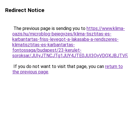
Redirect Notice
The previous page is sending you to
https://www.klima-
oazis.hu/microblog-bejegyzes/klima-tisztitas-es-
karbantartas-friss-levegot-a-lakasaba-a-rendszeres-
klimatisztitas-es-karbantartas-
fontossaga/budapest/23-kerulet-
soroksar/JUIyJTNCJTg1JUY4JTE0JUI3QyVDQXJBJT
If you do not want to visit that page, you can
return to
the previous page
.