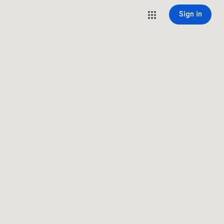
Sign in