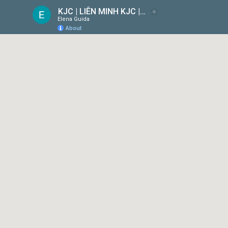
KJC | LIÊN MINH KJC | MỖI BƯỚC ĐI - MỖI Ý TƯỞNG
Elena Guida
About